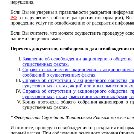
нарушения.
Если Вы не уверены в правильности раскрытия информации
РФ
за нарушение в области раскрытия информации), Вы
проведение услуг по освобождению от раскрытия информа
Если Вы считаете, что можете осуществить процедуру ос
нашими специалистами.
Перечень документов, необходимых для освобождения о
Заявление об освобождении акционерного общества 
существенных фактах.
Справка о количестве акционеров в акционерном
сообщений о существенных фактах.
Справка об отсутствии у акционерного общества, 
существенных фактах, акций или иных эмиссионных ц
Справка об отсутствии у акционерного общества, 
существенных фактах, эмиссионных ценных бумаг, за
Копия протокола общего собрания акционеров о 
существенных фактах.
* Федеральная Служба по Финансовым Рынкам может истр
И помните, процедура освобождения от раскрытия информац
первый взгляд. При соблюдении основного условия (приве