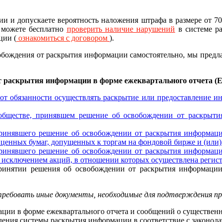
 и допускаете вероятность наложения штрафа в размере от 70
 можете бесплатно
проверить наличие нарушений
в системе р
ции (
ознакомиться с договором
).
вобождения от раскрытия информации самостоятельно, мы предл
т раскрытия информации в форме ежеквартального отчета (
от обязанности осуществлять раскрытие или предоставление и
 обществе, принявшем решение об освобождении от раскрыти
принявшего решение об освобождении от раскрытия информац
енных бумаг, допущенных к торгам на фондовой бирже и (или) 
принявшего решение об освобождении от раскрытия информац
 исключением акций, в отношении которых осуществлена регист
принятии решения об освобождении от раскрытия информации
ебовать иные документы, необходимые для подтверждения пр
ии в форме ежеквартального отчета и сообщений о существенны
дения системы раскрытия информации в соответствие с законод